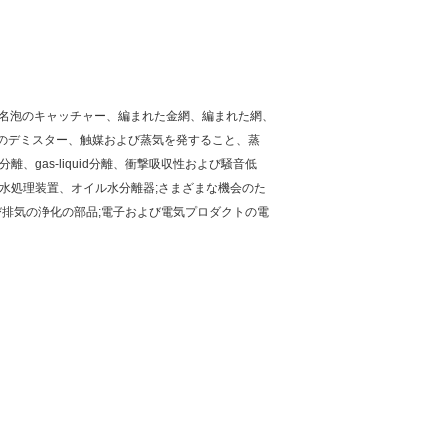
業で別名泡のキャッチャー、編まれた金網、編まれた網、
のデミスター、触媒および蒸気を発すること、蒸
gas-liquid分離、衝撃吸収性および騒音低
水処理装置、オイル水分離器;さまざまな機会のた
び排気の浄化の部品;電子および電気プロダクトの電