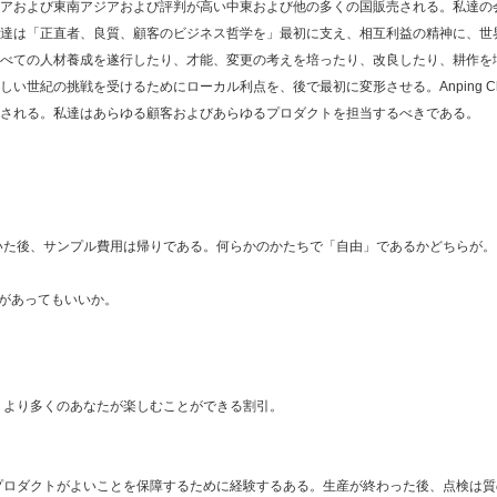
アおよび東南アジアおよび評判が高い中東および他の多くの国販売される。私達の
達は「正直者、良質、顧客のビジネス哲学を」最初に支え、相互利益の精神に、世
べての人材養成を遂行したり、才能、変更の考えを培ったり、改良したり、耕作を
世紀の挑戦を受けるためにローカル利点を、後で最初に変形させる。Anping Cha
される。私達はあらゆる顧客およびあらゆるプロダクトを担当するべきである。
送信
いた後、サンプル費用は帰りである。何らかのかたちで「自由」であるかどちらが。
ゴがあってもいいか。
、より多くのあなたが楽しむことができる割引。
プロダクトがよいことを保障するために経験するある。生産が終わった後、点検は