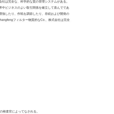
会社は完全な、科学的な質の管理システムがある。
界中ビジネスのよい取引関係を確立して喜んでであ
増強したり、作戦を調節したり、存続および開発の
ngfengフィルター物質的なCo.、株式会社は完全
質の検査官によってなされる。