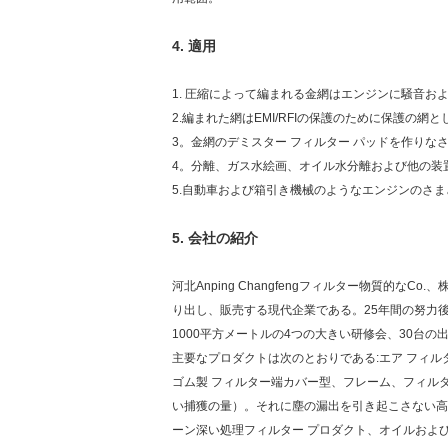
4.
適用
1. 圧縮によって編まれる金網はエンジンに騒音お
2.編まれた網はEMI/RFIの保護のために保護の
3。金網のデミスター フィルター パッドを作りな
4。分離、ガス水絵画、オイル水分離および他の装
5.自動車および箱引き機械のようなエンジンのさ
5.
会社の紹介
河北Anping Changfengフィルター物質
り出し、販売する現代企業である。25年間の努力後
1000平方メートルの4つの大きい研修会、30台
主要なプロダクトは次のとおりである:エア フィル
ゴム製 フィルター端カバー型、フレーム、フィル
い捕獲の量）。それに塵の漏出を引き起こさない高
ーン深い処理フィルター プロダクト、オイルおよ