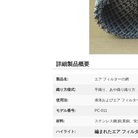
詳細製品概要
製品名:
エア フィルターの網
織り方様式:
平織り、あや織り織り方
使用法:
液体およびエア フィルタ
モデル番号:
PC-011
材料:
ステンレス鋼;銅;黄銅、蛍光
編まれたエア フィル
ハイライト: