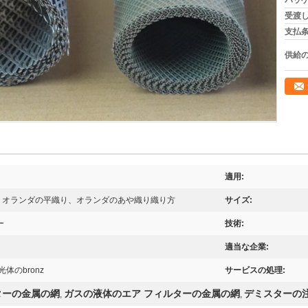
パッケ
受渡し
支払条
供給の
適用:
、オランダの平織り、オランダのあや織り織り方
サイズ:
ー
技術:
適当な企業:
体のbronz
サービスの処理:
ターの金属の網
ガスの液体のエア フィルターの金属の網
デミスターの
,
,