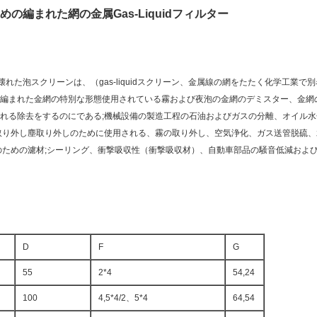
の編まれた網の金属Gas-Liquidフィルター
ター、壊れた泡スクリーンは、（gas-liquidスクリーン、金属線の網をたたく化学工
編まれた金網の特別な形態使用されている霧および夜泡の金網のデミスター、金網
る除去をするのにである;機械設備の製造工程の石油およびガスの分離、オイル水分離、
取り外し塵取り外しのために使用される、霧の取り外し、空気浄化、ガス送管脱硫、
のための濾材;シーリング、衝撃吸収性（衝撃吸収材）、自動車部品の騒音低減およ
D
F
G
55
2*4
54,24
100
4,5*4/2、5*4
64,54