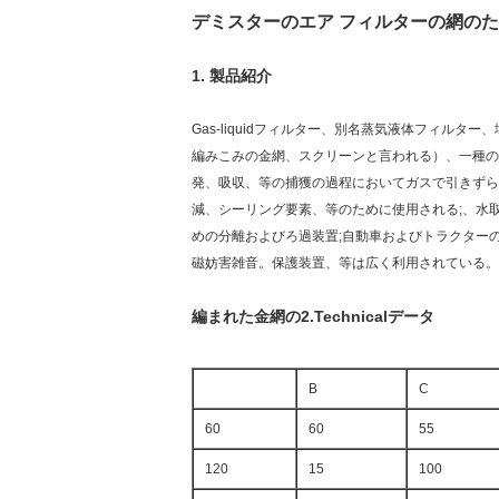
デミスターのエア フィルターの網のため
1.
製品紹介
Gas-liquidフィルター、別名蒸気液体フィル
編みこみの金網、スクリーンと言われる）、一種の
発、吸収、等の捕獲の過程においてガスで引きずられ
減、シーリング要素、等のために使用される;、水
めの分離およびろ過装置;自動車およびトラクター
磁妨害雑音。保護装置、等は広く利用されている。
編まれた金網の2.Technicalデータ
B
C
60
60
55
120
15
100