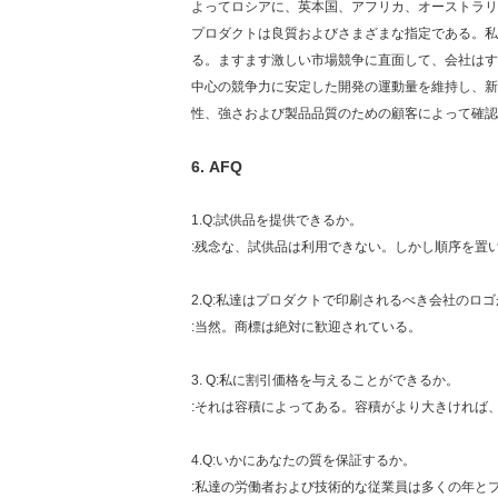
よってロシアに、英本国、アフリカ、オーストラリ
プロダクトは良質およびさまざまな指定である。私
る。ますます激しい市場競争に直面して、会社はす
中心の競争力に安定した開発の運動量を維持し、新しい
性、強さおよび製品品質のための顧客によって確認
6.
AFQ
1.Q:試供品を提供できるか。
:残念な、試供品は利用できない。しかし順序を置
2.Q:私達はプロダクトで印刷されるべき会社のロ
:当然。商標は絶対に歓迎されている。
3. Q:私に割引価格を与えることができるか。
:それは容積によってある。容積がより大きければ
4.Q:いかにあなたの質を保証するか。
:私達の労働者および技術的な従業員は多くの年と