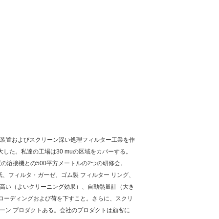
ルター装置およびスクリーン深い処理フィルター工業を作
した。私達の工場は30 muの区域をカバーする。
置の溶接機との500平方メートルの2つの研修会。
、フィルタ・ガーゼ、ゴム製 フィルター リング、
は高い（よいクリーニング効果）、自動熱量計（大き
ローディングおよび荷を下すこと。さらに、スクリ
ーン プロダクトある。会社のプロダクトは顧客に