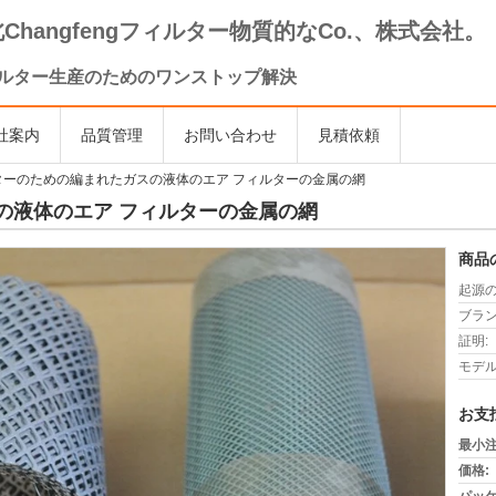
Changfengフィルター物質的なCo.、株式会社。
ルター生産のためのワンストップ解決
社案内
品質管理
お問い合わせ
見積依頼
ターのための編まれたガスの液体のエア フィルターの金属の網
の液体のエア フィルターの金属の網
商品
起源の
ブラン
証明:
モデル
お支
最小注
価格: