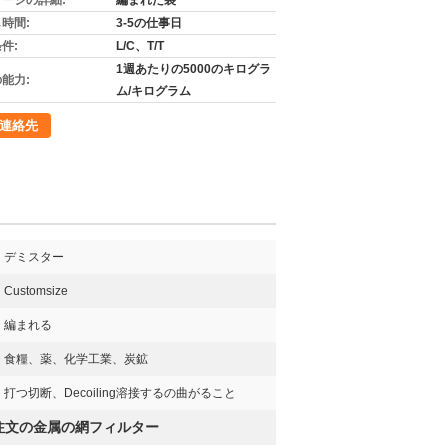
ージの詳細:
編まれた袋
時間:
3-5の仕事日
件:
L/C、T/T
1週あたりの5000のキログラ
能力:
ム/キログラム
連絡先
デミスター
Customsize
編まれる
食糧、薬、化学工業、炭鉱
打つ切断、Decoiling溶接するの曲がること
注文の金属の網フィルター