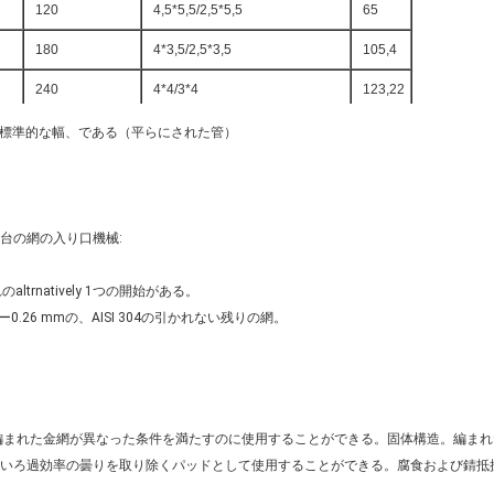
120
4,5*5,5/2,5*5,5
65
180
4*3,5/2,5*3,5
105,4
240
4*4/3*4
123,22
380
5,2*3,5/3*3
198
の標準的な幅、である（平らにされた管）
490
7,5*5/2*5
195,16
470
5*4/2,5*5
270
2台の網の入り口機械:
rnatively 1つの開始がある。
ー0.26 mmの、AISI 304の引かれない残りの網。
編まれた金網が異なった条件を満たすのに使用することができる。固体構造。編まれ
いろ過効率の曇りを取り除くパッドとして使用することができる。腐食および錆抵