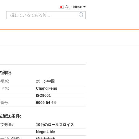
Japanese
search
の詳細:
場所:
ポーン中国
ド名:
Chang Feng
ISO9001
番号:
9009-54-64
払配送条件:
文数量:
10台のロールスロイス
Negotiable