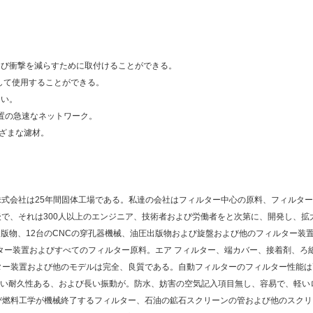
よび衝撃を減らすために取付けることができる。
網として使用することができる。
さい。
置の急速なネットワーク。
まざまな濾材。
メッセージ
的なCo.、株式会社は25年間固体工場である。私達の会社はフィルター中心の原料、フィ
折り返しご連絡いたします！
で、それは300人以上のエンジニア、技術者および労働者をと次第に、開発し、拡大
の出版物、12台のCNCの穿孔器機械、油圧出版物および旋盤および他のフィルター装
ター装置およびすべてのフィルター原料。エア フィルター、端カバー、接着剤、ろ紙
ター装置および他のモデルは完全、良質である。自動フィルターのフィルター性能
い耐久性ある、および長い振動が。防水、妨害の空気記入項目無し、容易で、軽い
び燃料工学が機械終了するフィルター、石油の鉱石スクリーンの管および他のスクリ