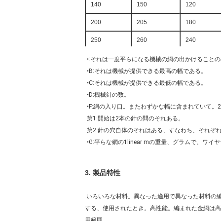
140
150
120
200
205
180
250
260
240
410
420
380
•:それは一度平らになる機械の網の出かけること
•B:それは機械が提供できる最高の幅である。
560
565
490
•C:それは機械が提供できる最低の幅である。
560
560
470
•D:機械針の数。
•F:網の入り口。またわずかな幅に含まれていて。
第1:開始は2本の針の間のそれある。
第2:針の穴自体のそれはある、すなわち、それぞれのalt
•G:平らな網の1linear mの重量、グラムで、ワイヤ
3.
製品特性
いろいろな材料。異なった適用で異なった材料の
する、使用されたとき。高性能。編まれた金網は高
用範囲。