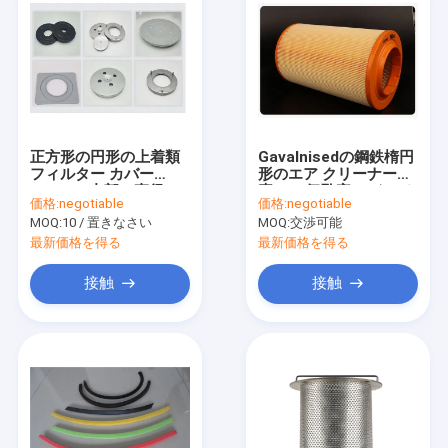
正方形の円形の上着類
Gavalnisedの鋼鉄楕円
フィルター カバー
形のエア クリーナー要
63.5mm内部の直径
素2μの気孔率10インチ
価格:
negotiable
価格:
negotiable
RoHsは承認した
のエア クリーナー
MOQ:
10 / 置きなさい
MOQ:
交渉可能
最新価格を得る
最新価格を得る
接触
接触