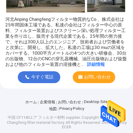
河北Anping Changfengフィルター物質的なCo.、株式会社は
25年間固体工場である。私達の会社はフィルター中心の原
料、フィルター装置およびスクリーン深い処理フィルター工
業を作り出し、販売する現代企業である。25年間の努力後
で、それは300人以上のエンジニア、技術者および労働者を
と次第に、開発し、拡大した。私達の工場は30 muの区域を
カバーする。1000平方メートルの4つの大きい研修会、30台
の出版物、12台のCNCの穿孔器機械、油圧出版物および旋盤
および他のフィルター装置の溶接機と...
詳細情報
今すぐ電話
お問い合わせ
Desktop Site
ホーム
企業情報
お問い合わせ
Privacy Policy
地図
中国 CF1140エア フィルター材料 supplier.
Copyright © 2026 Anping
Changfeng filter material factory. All Rights Reserved. Developed by
ECER