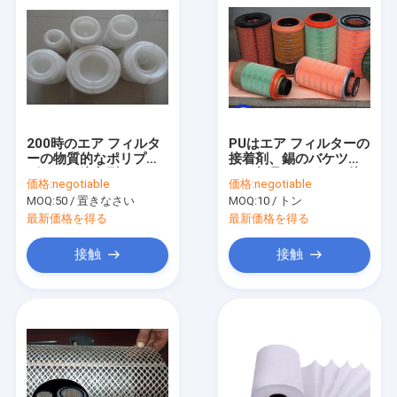
200時のエア フィルタ
PUはエア フィルターの
ーの物質的なポリプロ
接着剤、錫のバケツの2
ピレンの注入型
つの部品のエポキシ接
価格:
negotiable
価格:
negotiable
CF1140
着剤を基づかせていた
MOQ:
50 / 置きなさい
MOQ:
10 / トン
最新価格を得る
最新価格を得る
接触
接触