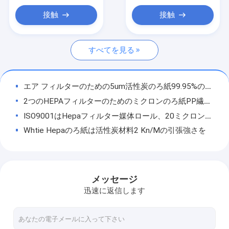
金属繊維フィルター
接触
接触
機械を作る車のエア フィルター
すべてを見る
機械を作る石油フィルター
機械を作るHEPAフィルター
エア フィルターのための5um活性炭のろ紙99.95%のろ過率
エア フィルターの製造業機械
2つのHEPAフィルターのためのミクロンのろ紙PP繊維材料87139 - 33010
ISO9001はHepaフィルター媒体ロール、20ミクロンのろ紙を承認した
金属の装飾的な網
Whtie Hepaのろ紙は活性炭材料2 Kn/Mの引張強さを
折り畳み式の金網のおり
99.97%高性能HEPAのろ紙0.3ミクロン367 M3hの空気容積
ガラス繊維のHepaのエア フィルターの布H13 H14 380 Kpaの破烈強さ
27%の樹脂の内容のHepaのエア フィルターのペーパー、0.2ミクロンのろ紙
メッセージ
380 Kpa Hepaのろ紙はPTFEの膜の二重味方された網を広げる
迅速に返信します
木材パルプHEPAのろ紙は、0.45ミクロンのろ紙ISO9001承認した
H11 H12 H13 H14のガラス繊維のペーパー、10-110Pa抵抗HEPAカーボン布