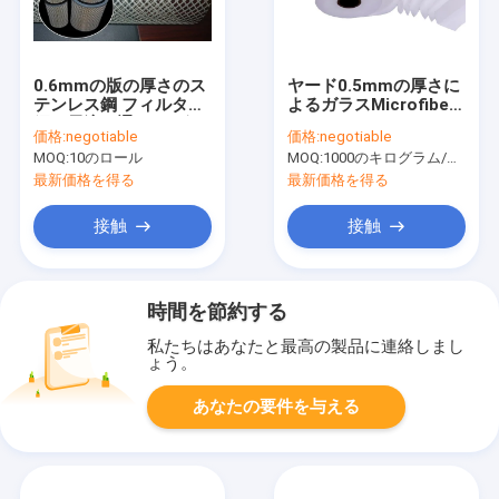
0.6mmの版の厚さのス
ヤード0.5mmの厚さに
テンレス鋼 フィルター
よるガラスMicrofiber
網、電流を通された鋼
Hepaのフィルタ クロ
価格:
negotiable
価格:
negotiable
線の網
ス
MOQ:
10のロール
MOQ:
1000のキログラム/キログラム（Min. Order）
最新価格を得る
最新価格を得る
接触
接触
時間を節約する
私たちはあなたと最高の製品に連絡しまし
ょう。
あなたの要件を与える