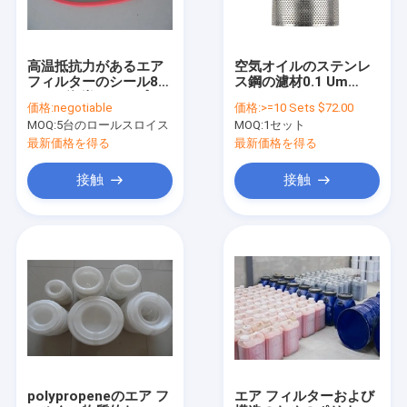
高温抵抗力があるエア
空気オイルのステンレ
フィルターのシール85
ス鋼の濾材0.1 Um
- 90の海岸のネオプレ
Filtraiton Accurancy
価格:
negotiable
価格:
>=10 Sets $72.00
ンのゴム
99.9%
MOQ:
5台のロールスロイス
MOQ:
1セット
最新価格を得る
最新価格を得る
接触
接触
家
製品
私達について
polypropeneのエア フ
エア フィルターおよび