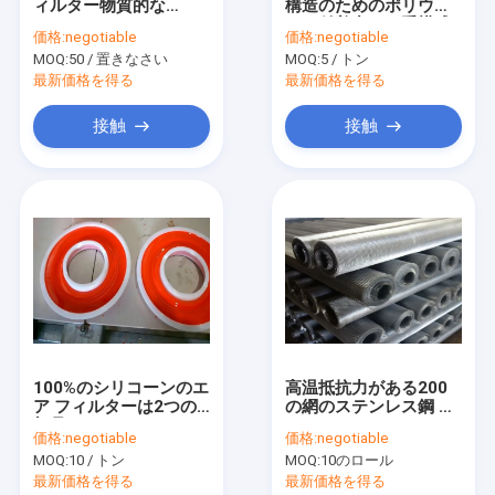
ィルター物質的な
構造のためのポリウレ
工場旅行
AF25552 AF26659の
タン付着力の二重構成
価格:
negotiable
価格:
negotiable
プラスチック型
の接着剤
MOQ:
50 / 置きなさい
MOQ:
5 / トン
品質管理
最新価格を得る
最新価格を得る
私達に連絡しなさい
接触
接触
引用を要求しなさい
エア フィルター材料
エア フィルターの接着剤
エア フィルターの網
100%のシリコーンのエ
高温抵抗力がある200
ア フィルターは2つの
の網のステンレス鋼 ス
エア フィルターの要素
部品をアイロンをかけ
クリーンGalvanizedめ
価格:
negotiable
価格:
negotiable
るバケツの包装につけ
っきした
ステンレス鋼の濾材
MOQ:
10 / トン
MOQ:
10のロール
る
最新価格を得る
最新価格を得る