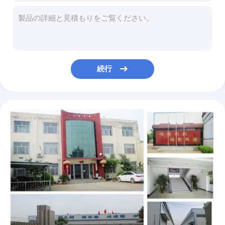
ヤード3.0mNmの剛さ380のKpaの破烈によるH13 hepaの生地
二重味方されたHEPAはHVACフィルターのためのろ紙0.38-0.55mmの厚さを
低い空気圧のHepaのろ紙ロールPP Meltblown材料
H13 HEPAのエアコンのろ紙0.3ミクロンPP Meltblown材料
非編まれた0.3ミクロンのHepaのろ紙H12のレベルのポリプロピレン材料
続行
99.8%ガス タービンのエア フィルターのためのガラス繊維のろ紙25*25*4のインチ
臭気によって吸収されるHEPAのろ紙のポリプロピレン非編まれた材料
Ashlessのエア フィルターのペーパー材料87139 - 33010木材パルプ材料
99.8% HEPAのろ紙、化学繊維50ミクロンのろ紙
32-1100mm自動車フィルター製造業機械はコンピュータ化した