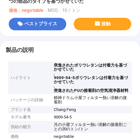
つの部品のタイプを基づかせていた
価格：negotiable
MOQ：10 / トン
ベストプライス
接触
製品の説明
突進されたポリウレタンは付着力を基づ
かせていた
,
ハイライト
9009-54-5ポリウレタンは付着力を基づ
かせていた
,
突進されたPUの接着剤の空気清浄器材料
精神ドラム小屋フィルター熱い溶解の接
パッケージの詳細
着剤
ブランド名
Chang Feng
モデル番号
9009-54-5
月の小屋フィルター熱い溶解の接着剤ご
供給の能力
との20のトン/トン
価格
negotiable