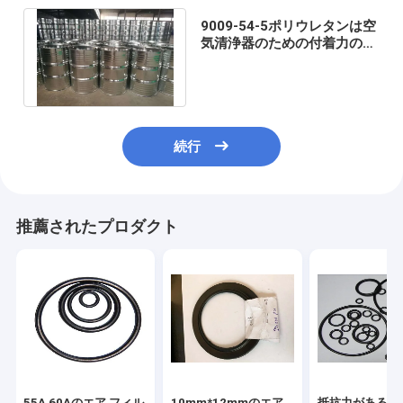
9009-54-5ポリウレタンは空
気清浄器のための付着力の2
つの部品のタイプを基づかせ
ていた
続行
推薦されたプロダクト
55A 60Aのエア フィル
10mm*12mmのエア
抵抗力がある