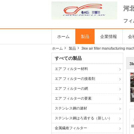
河北
フィ
ホーム
製品
企業情報
会
ホーム
製品
3kw air filter manufacturing mac
すべての製品
3k
エア フィルター材料
エア フィルターの接着剤
エア フィルターの網
エア フィルターの要素
ステンレス鋼の濾材
ステンレス鋼はろ過する（新しい）
金属繊維フィルター