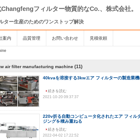
Changfengフィルター物質的なCo.、株式会社。
ルター生産のためのワンストップ解決
社案内
品質管理
お問い合わせ
見積依頼
hine
(11)
w air filter manufacturing machine
40kvaを溶接する3kwエア フィルターの製造業
続きを読む
2021-10-20 09:37:37
220v折る自動コンピュータ化されたエア フィ
ジングを積み重ねる
続きを読む
2022-04-02 17:22:52