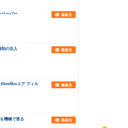
ンペーパー
連絡先
着剤の注入
連絡先
5m/Minエア フィル
連絡先
れを機械で造る
連絡先