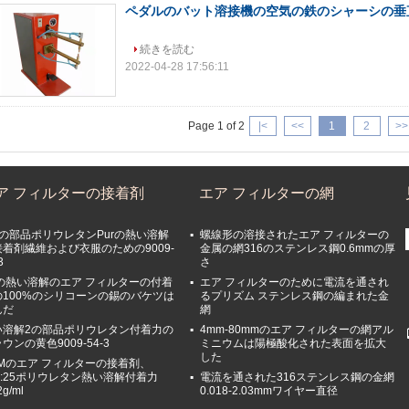
ペダルのバット溶接機の空気の鉄のシャーシの垂
続きを読む
2022-04-28 17:56:11
Page 1 of 2
|<
<<
1
2
>>
ア フィルターの接着剤
エア フィルターの網
つの部品ポリウレタンPurの熱い溶解
螺線形の溶接されたエア フィルターの
接着剤繊維および衣服のための9009-
金属の網316のステンレス鋼0.6mmの厚
3
さ
uの熱い溶解のエア フィルターの付着
エア フィルターのために電流を通され
の100%のシリコーンの錫のバケツは
るプリズム ステンレス鋼の編まれた金
んだ
網
い溶解2の部品ポリウレタン付着力の
4mm-80mmのエア フィルターの網アル
ウンの黄色9009-54-3
ミニウムは陽極酸化された表面を拡大
した
EMのエア フィルターの接着剤、
0:25ポリウレタン熱い溶解付着力
電流を通された316ステンレス鋼の金網
2g/ml
0.018-2.03mmワイヤー直径