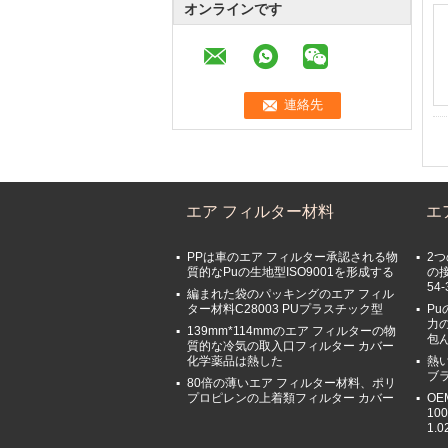
オンラインです
エア フィルター材料
エ
PPは車のエア フィルター承認される物
2
質的なPuの生地型ISO9001を形成する
の
54-
編まれた袋のパッキングのエア フィル
ター材料C28003 PUプラスチック型
P
力
139mm*114mmのエア フィルターの物
包
質的な冷気の取入口フィルター カバー
化学薬品は熱した
熱
ブラ
80倍の薄いエア フィルター材料、ポリ
プロピレンの上着類フィルター カバー
O
10
1.0