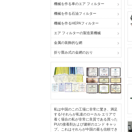
機械を作る車のエア フィルター
機械を作る石油フィルター
機械を作るHEPAフィルター
エア フィルターの製造業機械
金属の装飾的な網
折り畳み式の金網のおり
私は中国のこの工場に非常に驚き、満足
する!それらが私達のローカル エリアで
着く場合の私が非常に良質である買った
PUの接着剤および濾材のエンド キャッ
プ。これはそれらが中国の最も信頼でき