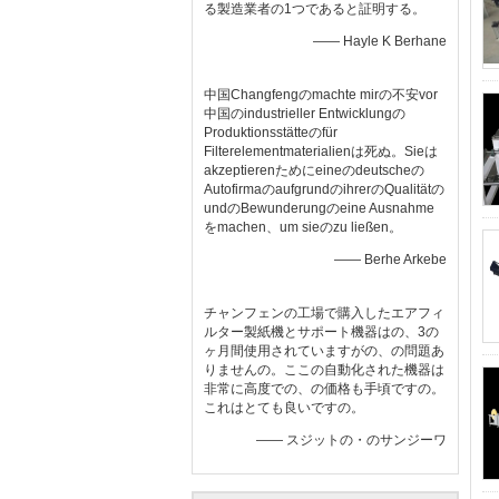
る製造業者の1つであると証明する。
—— Hayle K Berhane
中国Changfengのmachte mirの不安vor
中国のindustrieller Entwicklungの
Produktionsstätteのfür
Filterelementmaterialienは死ぬ。Sieは
akzeptierenためにeineのdeutscheの
AutofirmaのaufgrundのihrerのQualitätの
undのBewunderungのeine Ausnahme
をmachen、um sieのzu ließen。
—— Berhe Arkebe
チャンフェンの工場で購入したエアフィ
ルター製紙機とサポート機器はの、3の
ヶ月間使用されていますがの、の問題あ
りませんの。ここの自動化された機器は
非常に高度での、の価格も手頃ですの。
これはとても良いですの。
—— スジットの・のサンジーワ