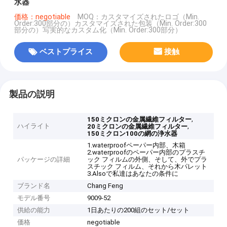
水器
価格：negotiable
MOQ：カスタマイズされたロゴ（Min.
Order:300部分の）カスタマイズされた包装（Min. Order:300
部分の）写実的なカスタム化（Min. Order:300部分）
ベストプライス
接触
製品の説明
,
150ミクロンの金属繊維フィルター
ハイライト
,
20ミクロンの金属繊維フィルター
150ミクロン100の網の浄水器
1.waterproofペーパー内部、木箱
2.waterproofのペーパー内部のプラスチ
パッケージの詳細
ック フィルムの外側、そして、外でプラ
スチック フィルム、それから木パレット
3.Alsoで私達はあなたの条件に
ブランド名
Chang Feng
モデル番号
9009-52
供給の能力
1日あたりの200組のセット/セット
価格
negotiable