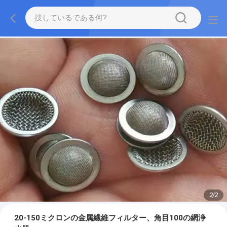
2
/
2
20-150ミクロンの金属繊維フィルター、角目100の網浄