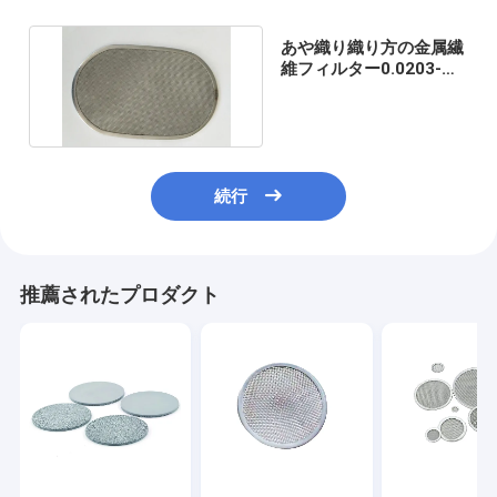
あや織り織り方の金属繊
維フィルター0.0203-
23.37mm網の入り口
続行
推薦されたプロダクト