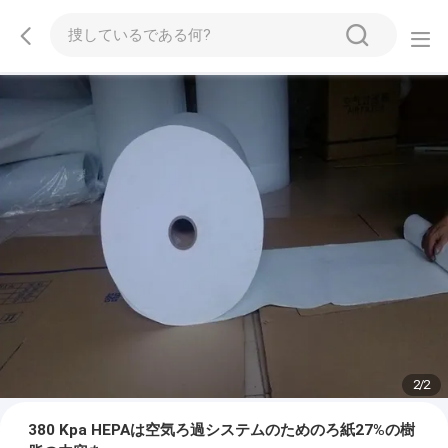
2
/
2
380 Kpa HEPAは空気ろ過システムのためのろ紙27%の樹