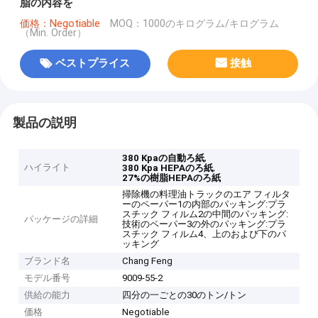
脂の内容を
価格：Negotiable
MOQ：1000のキログラム/キログラム
（Min. Order）
ベストプライス
接触
製品の説明
,
380 Kpaの自動ろ紙
ハイライト
,
380 Kpa HEPAのろ紙
27%の樹脂HEPAのろ紙
掃除機の料理油トラックのエア フィルタ
ーのペーパー1の内部のパッキング:プラ
スチック フィルム2の中間のパッキング:
パッケージの詳細
技術のペーパー3の外のパッキング:プラ
スチック フィルム4、上のおよび下のパ
ッキング
ブランド名
Chang Feng
モデル番号
9009-55-2
供給の能力
四分の一ごとの30のトン/トン
価格
Negotiable