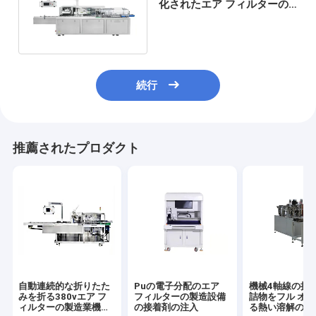
化されたエア フィルターの
製造業機械ページングを積み
重ねる
続行
推薦されたプロダクト
自動連続的な折りたた
Puの電子分配のエア
機械4軸線の接
みを折る380vエア フ
フィルターの製造設備
詰物をフル オ
ィルターの製造業機械
の接着剤の注入
る熱い溶解のエ