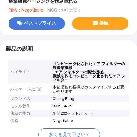
造業機械ページングを積み重ねる
価格：Negotiable
MOQ：>=1は置く
ベストプライス
接触
製品の説明
コンピュータ化されたエア フィルターの
製造業機械
ハイライト
,
,
エア フィルターの製造機械
機械を作るコンピュータ化されたエア フ
ィルター
木箱梱包お客様がカスタマイズする必要
パッケージの詳細
があります
ブランド名
Chang Feng
モデル番号
9009-54-89
供給の能力
年間200セット/セット
価格
Negotiable
多くを見て下さい