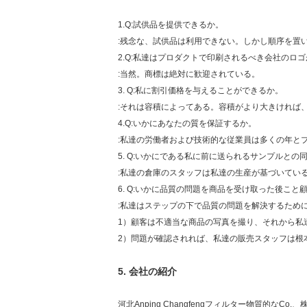
1.Q:試供品を提供できるか。
:残念な、試供品は利用できない。しかし順序を置
2.Q:私達はプロダクトで印刷されるべき会社のロ
:当然。商標は絶対に歓迎されている。
3. Q:私に割引価格を与えることができるか。
:それは容積によってある。容積がより大きければ
4.Q:いかにあなたの質を保証するか。
:私達の労働者および技術的な従業員は多くの年と
5. Q:いかにである私に前に送られるサンプルと
:私達の倉庫のスタッフは私達の生産が基づいてい
6. Q:いかに品質の問題を商品を受け取った後こ
:私達はステップの下で品質の問題を解決するため
1）顧客は不適当な商品の写真を撮り、それから私
2）問題が確認されれば、私達の販売スタッフは根
5.
会社の紹介
河北Anping Changfengフィルター物質