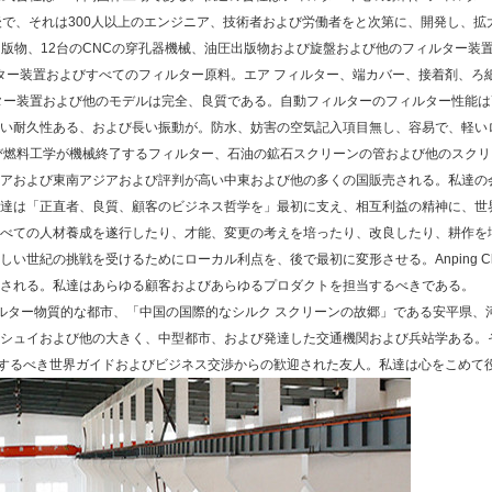
で、それは300人以上のエンジニア、技術者および労働者をと次第に、開発し、拡大
の出版物、12台のCNCの穿孔器機械、油圧出版物および旋盤および他のフィルター装
ター装置およびすべてのフィルター原料。エア フィルター、端カバー、接着剤、ろ紙
ター装置および他のモデルは完全、良質である。自動フィルターのフィルター性能
い耐久性ある、および長い振動が。防水、妨害の空気記入項目無し、容易で、軽い
び燃料工学が機械終了するフィルター、石油の鉱石スクリーンの管および他のスクリ
アおよび東南アジアおよび評判が高い中東および他の多くの国販売される。私達の
達は「正直者、良質、顧客のビジネス哲学を」最初に支え、相互利益の精神に、世
べての人材養成を遂行したり、才能、変更の考えを培ったり、改良したり、耕作を
世紀の挑戦を受けるためにローカル利点を、後で最初に変形させる。Anping Cha
される。私達はあらゆる顧客およびあらゆるプロダクトを担当するべきである。
社はNo.5フィルター物質的な都市、「中国の国際的なシルク スクリーンの故郷」である安
シュイおよび他の大きく、中型都市、および発達した交通機関および兵站学ある。そ
問するべき世界ガイドおよびビジネス交渉からの歓迎された友人。私達は心をこめて