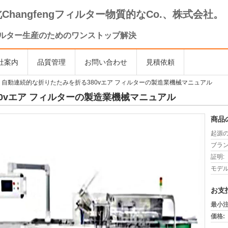
Changfengフィルター物質的なCo.、株式会社。
ルター生産のためのワンストップ解決
社案内
品質管理
お問い合わせ
見積依頼
自動連続的な折りたたみを折る380vエア フィルターの製造業機械マニュアル
0vエア フィルターの製造業機械マニュアル
商品
起源の
ブラン
証明:
モデル
お支
最小注
価格: