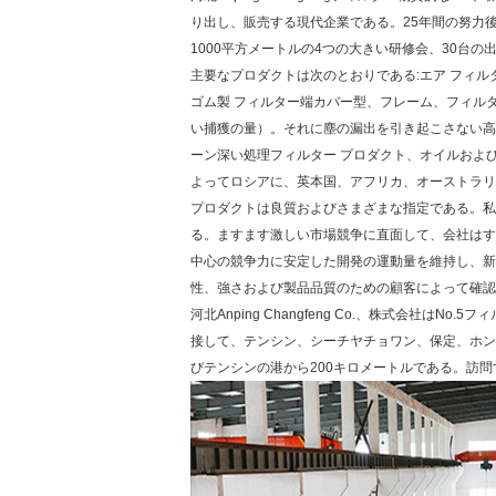
り出し、販売する現代企業である。25年間の努力後
1000平方メートルの4つの大きい研修会、30台
主要なプロダクトは次のとおりである:エア フィル
ゴム製 フィルター端カバー型、フレーム、フィル
い捕獲の量）。それに塵の漏出を引き起こさない高
ーン深い処理フィルター プロダクト、オイルおよ
よってロシアに、英本国、アフリカ、オーストラリ
プロダクトは良質およびさまざまな指定である。私
る。ますます激しい市場競争に直面して、会社はす
中心の競争力に安定した開発の運動量を維持し、新しい
性、強さおよび製品品質のための顧客によって確認
河北Anping Changfeng Co.、株式会
接して、テンシン、シーチヤチョワン、保定、ホン
びテンシンの港から200キロメートルである。訪