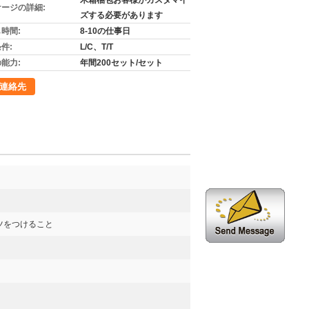
木箱梱包お客様がカスタマイ
ージの詳細:
ズする必要があります
時間:
8-10の仕事日
件:
L/C、T/T
能力:
年間200セット/セット
連絡先
ツをつけること