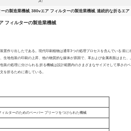
ス:
ターの製造業機械
380vエア フィルターの製造業機械
連続的な折るエア
,
,
ア フィルターの製造業機械
装置作り出したである。現代印刷植物は通常3つの処理プロセスを含んでいる:前に
、生地包装の印刷の上昇、他の物質的な媒体が原因で、革および金属表面はまた、
包装の処理に分けられる;折る機械は設計範囲内のさまざまなサイズそして厚さの
文を折るために適している。
フィルターのためのペーパー プリーツをつけられた機械