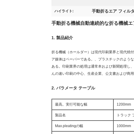
手動折るエア フィル
ハイライト:
手動折る機械自動連続的な折る機械
エ
1.
製品紹介
折る機械（ホールダー）は現代印刷業界と現代焼付
ア媒体はペーパーである。、プラスチックのような
ある。印刷業界の処理は通常本および新聞処理し、
んの速い印刷の中心、生産企業、公文書および商用
2.
パラメータ テーブル
最高。実行可能な幅
1200mm
製品名
トラック 
Max.pleatingの幅
1000mm