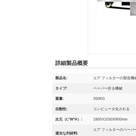
詳細製品概要
製品名:
エア フィルターの製造機
タイプ:
ペーパー折る機械
重量:
350KG
自動性:
コンピュータ化される
次元（L*W*H）:
1800X1030X900mm
エア フィルターのペーパ
適当な列材料: