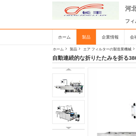
河北
フィ
ホーム
製品
企業情報
会
ホーム
製品
エア フィルターの製造業機械
自動連続的な折りたたみを折る38