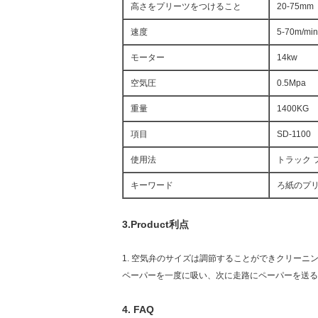
高さをプリーツをつけること
20-75mm
速度
5-70m/min
モーター
14kw
空気圧
0.5Mpa
重量
1400KG
項目
SD-1100
使用法
トラック 
キーワード
ろ紙のプ
3.Product利点
1. 空気弁のサイズは調節することができクリーニ
ペーパーを一度に吸い、次に走路にペーパーを送る
4.
FAQ