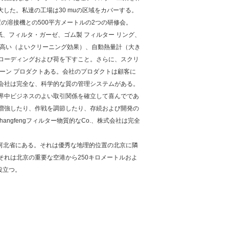
した。私達の工場は30 muの区域をカバーする。
置の溶接機との500平方メートルの2つの研修会。
、フィルタ・ガーゼ、ゴム製 フィルター リング、
は高い（よいクリーニング効果）、自動熱量計（大き
ローディングおよび荷を下すこと。さらに、スクリ
ーン プロダクトある。会社のプロダクトは顧客に
会社は完全な、科学的な質の管理システムがある。
界中ビジネスのよい取引関係を確立して喜んでであ
増強したり、作戦を調節したり、存続および開発の
ngfengフィルター物質的なCo.、株式会社は完全
平県、河北省にある。それは優秀な地理的位置の北京に隣
れは北京の重要な空港から250キロメートルおよ
役立つ。