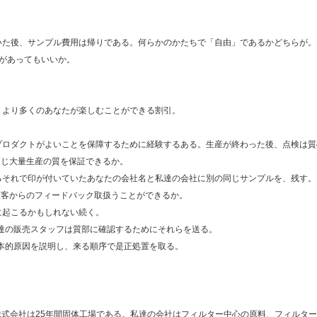
いた後、サンプル費用は帰りである。何らかのかたちで「自由」であるかどちらが。
ゴがあってもいいか。
、より多くのあなたが楽しむことができる割引。
プロダクトがよいことを保障するために経験するある。生産が終わった後、点検は
の同じ大量生産の質を保証できるか。
るそれで印が付いていたあなたの会社名と私達の会社に別の同じサンプルを、残す。
と顧客からのフィードバック取扱うことができるか。
に起こるかもしれない続く。
達の販売スタッフは質部に確認するためにそれらを送る。
本的原因を説明し、来る順序で是正処置を取る。
的なCo.、株式会社は25年間固体工場である。私達の会社はフィルター中心の原料、フィ