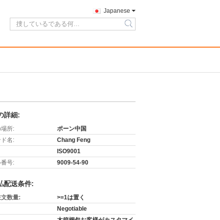
Japanese
search
の詳細:
場所:
ポーン中国
ド名:
Chang Feng
ISO9001
番号:
9009-54-90
払配送条件:
文数量:
>=1は置く
Negotiable