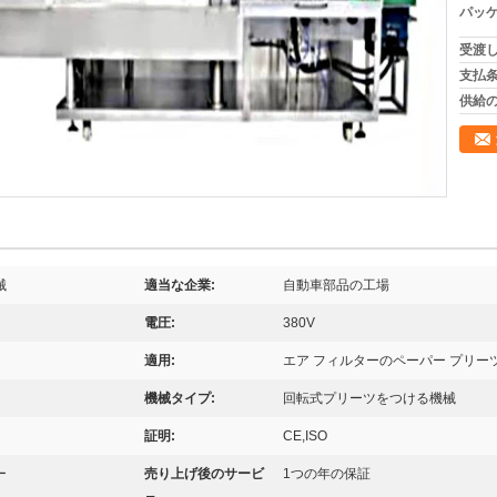
パッケ
受渡し
支払条
供給の
械
適当な企業:
自動車部品の工場
電圧:
380V
適用:
エア フィルターのペーパー プリー
機械タイプ:
回転式プリーツをつける機械
証明:
CE,ISO
ー
売り上げ後のサービ
1つの年の保証