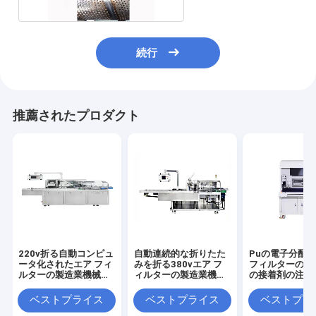
続行
推薦されたプロダクト
220v折る自動コンピュ
自動連続的な折りたた
Puの電子分配
ータ化されたエア フィ
みを折る380vエア フ
フィルターの製
ルターの製造業機械ペ
ィルターの製造業機械
の接着剤の注入
ージングを積み重ねる
マニュアル
ベストプライス
ベストプライス
ベストプラ